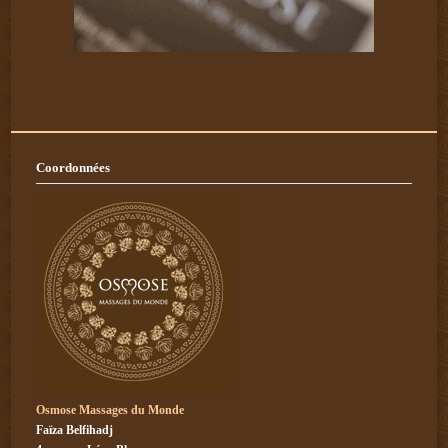
Coordonnées
Osmose Massages du Monde
Faïza Belfihadj